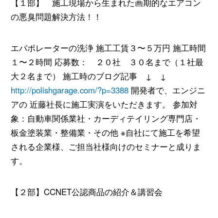
【１部】 施工現場から生まれた画期的なエアコン
の悪臭問題解決方法！！
エバポレーターの洗浄 施工工賃３〜５万円 施工時間
１〜２時間 応募数： ２０社 ３０名まで（１社最
大２名まで） 施工時のブログ記事 ↓ ↓
http://polishgarage.com/?p=3388
開発者で、エンジニ
アの 近藤社長に施工実演をいただきます。 参加対
象：自動車関係業社・カーディテイリング専門店・
板金塗装業・整備業・その他 ※自社にて施工を希望
される企業様、ご担当社様向けのセミナーと成りま
す。
【２部】CCNET公認商品の紹介＆講習会